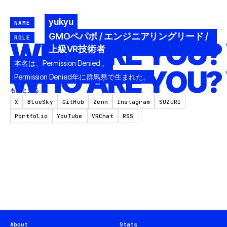
yukyu
NAME
GMOペパボ / エンジニアリングリード /
ROLE
WHO ARE YOU?
上級VR技術者
本名は、Permission Denied 。
WHO ARE YOU?
Permission Denied年に群馬県で生まれた。
もっと見る →
X
BlueSky
GitHub
Zenn
Instagram
SUZURI
Portfolio
YouTube
VRChat
RSS
About
Stats