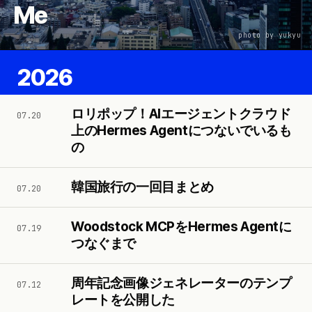
Me
photo by yukyu
2026
ロリポップ！AIエージェントクラウド
07.20
上のHermes Agentにつないでいるも
の
韓国旅行の一回目まとめ
07.20
Woodstock MCPをHermes Agentに
07.19
つなぐまで
周年記念画像ジェネレーターのテンプ
07.12
レートを公開した