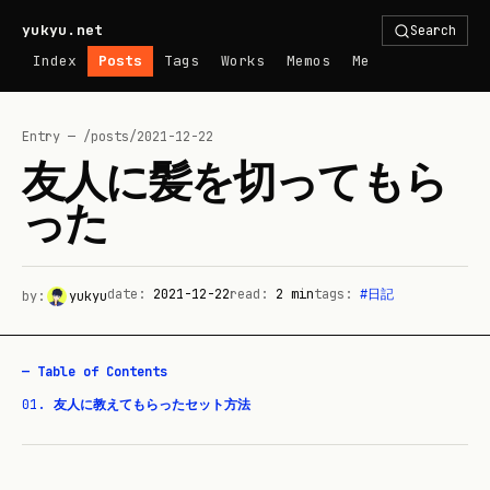
yukyu.net
Search
Index
Posts
Tags
Works
Memos
Me
Entry — /posts/
2021-12-22
友人に髪を切ってもら
った
date:
2021-12-22
read:
2
min
tags:
#
日記
by:
yukyu
— Table of Contents
01
.
友人に教えてもらったセット方法