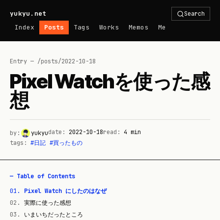
yukyu.net
Search
Index
Posts
Tags
Works
Memos
Me
Entry — /posts/
2022-10-18
Pixel Watchを使った感
想
date:
2022-10-18
read:
4
min
by:
yukyu
tags:
#
日記
#
買ったもの
— Table of Contents
01
.
Pixel Watch にしたのはなぜ
02
.
実際に使った感想
03
.
いまいちだったところ