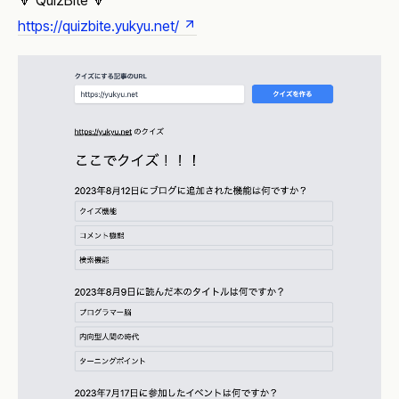
🔻 QuizBite 🔻
https://quizbite.yukyu.net/