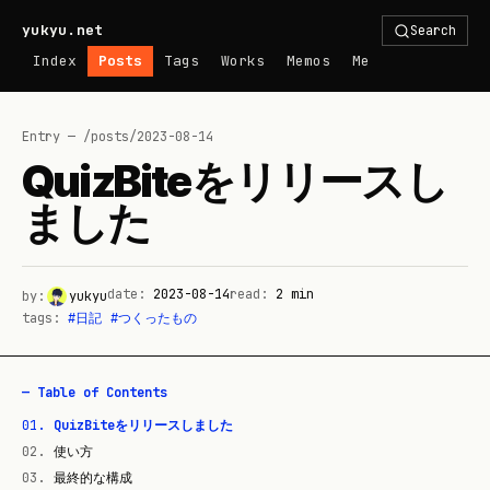
yukyu.net
Search
Index
Posts
Tags
Works
Memos
Me
Entry — /posts/
2023-08-14
QuizBiteをリリースし
ました
date:
2023-08-14
read:
2
min
by:
yukyu
tags:
#
日記
#
つくったもの
— Table of Contents
01
.
QuizBiteをリリースしました
02
.
使い方
03
.
最終的な構成