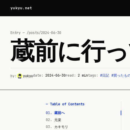
yukyu.net
Entry — /posts/
2024-06-30
蔵前に行っ
date:
2024-06-30
read:
2
min
tags:
#
日記
#
買ったも
by:
yukyu
— Table of Contents
01
.
蔵前へ
02
.
元楽
03
.
カキモリ