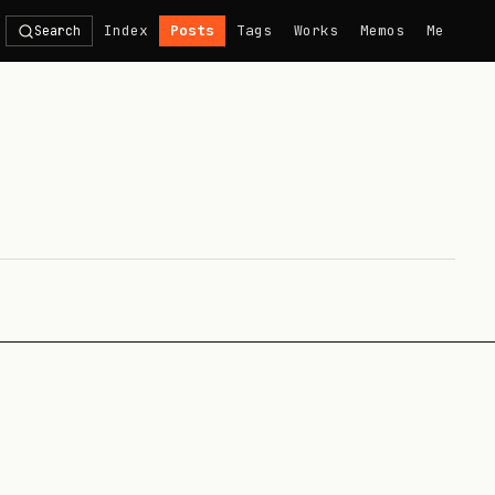
Index
Posts
Tags
Works
Memos
Me
Search