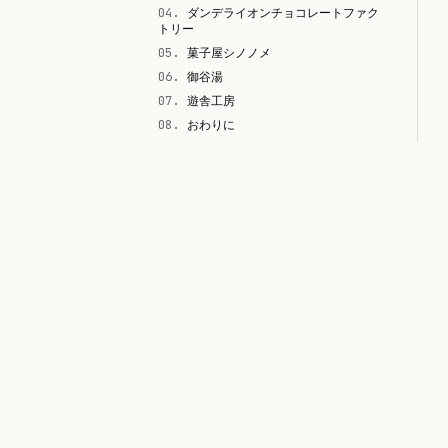
04
.
ダンデライオンチョコレートファク
トリー
05
.
菓子屋シノノメ
06
.
御谷湯
07
.
遊舎工房
08
.
おわりに