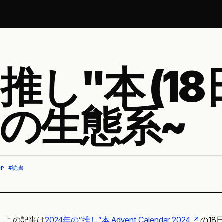
推し"本 (18
の生態系~
ar
#
読書
この記事は
2024年の”推し”本 Advent Calendar 2024
の18