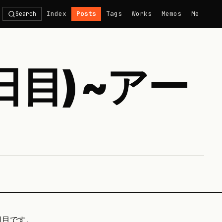
Index
Posts
Tags
Works
Memos
Me
Search
日目) ~アー
日目です。