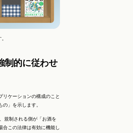
です。
強制的に従わせ
プリケーションの構成のこと
もの」を示します。
も、規制される側が「お酒を
場合この法律は有効に機能し