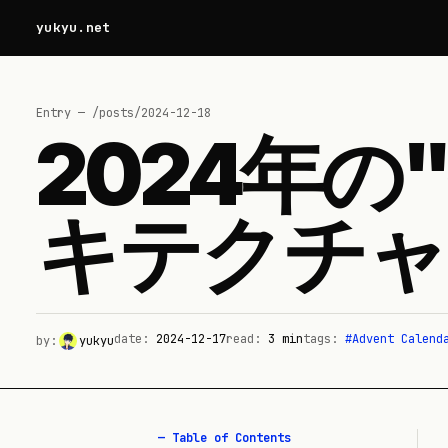
yukyu.net
Entry — /posts/
2024-12-18
2024年の"
キテクチャ
date:
2024-12-17
read:
3
min
tags:
#
Advent Calend
by:
yukyu
— Table of Contents