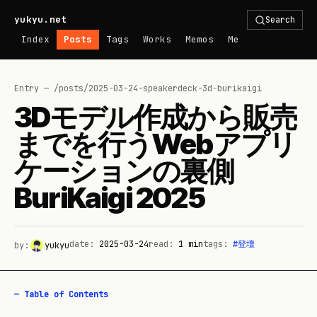
yukyu.net
Search
Index
Posts
Tags
Works
Memos
Me
Entry — /posts/
2025-03-24-speakerdeck-3d-burikaigi
3Dモデル作成から販売
までを行うWebアプリ
ケーションの裏側
BuriKaigi 2025
date:
2025-03-24
read:
1
min
tags:
#
登壇
by:
yukyu
— Table of Contents