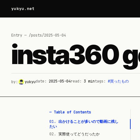
yukyu.net
Entry — /posts/
2025-05-04
insta36
date:
2025-05-04
read:
3
min
tags:
#
買ったもの
by:
yukyu
— Table of Contents
01
.
出かけることが多いので動画に残し
たい
02
.
実際使ってどうだったか