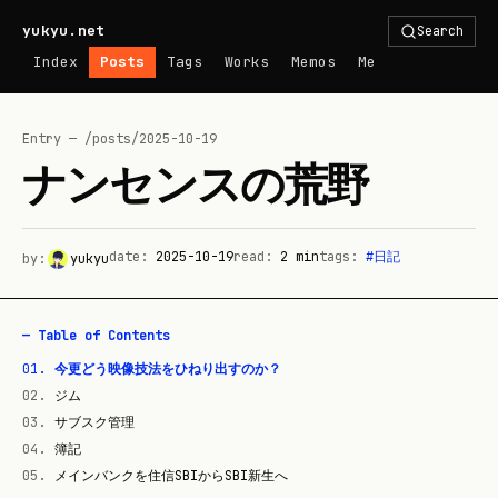
yukyu.net
Search
Index
Posts
Tags
Works
Memos
Me
Entry — /posts/
2025-10-19
ナンセンスの荒野
date:
2025-10-19
read:
2
min
tags:
#
日記
by:
yukyu
— Table of Contents
01
.
今更どう映像技法をひねり出すのか？
02
.
ジム
03
.
サブスク管理
04
.
簿記
05
.
メインバンクを住信SBIからSBI新生へ