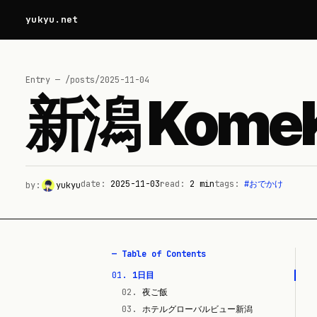
yukyu.net
Entry — /posts/
2025-11-04
新潟 KomeK
date:
2025-11-03
read:
2
min
tags:
#
おでかけ
by:
yukyu
— Table of Contents
01
.
1日目
02
.
夜ご飯
03
.
ホテルグローバルビュー新潟