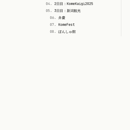
04
.
2日目：KomeKaigi2025
05
.
3日目：新潟観光
06
.
弁慶
07
.
KomeFest
08
.
ぽんしゅ館