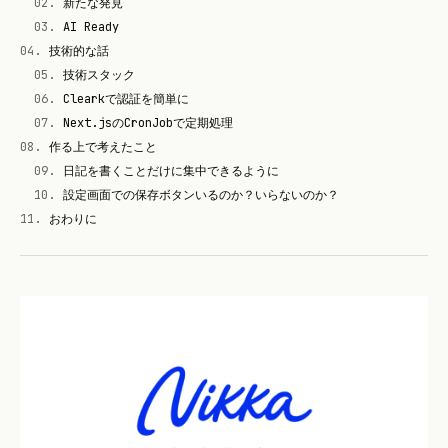
02
.
新たな発見
03
.
AI Ready
04
.
技術的な話
05
.
技術スタック
06
.
Clearkで認証を簡単に
07
.
Next.jsのCronJobで定期処理
08
.
作る上で考えたこと
09
.
日記を書くことだけに集中できるように
10
.
設定画面での保存ボタンいるのか？いらないのか？
11
.
おわりに