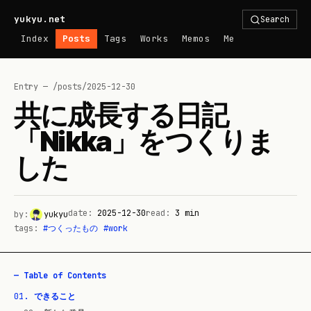
yukyu.net
Search
Index
Posts
Tags
Works
Memos
Me
Entry — /posts/
2025-12-30
共に成長する日記
「Nikka」をつくりま
した
date:
2025-12-30
read:
3
min
by:
yukyu
tags:
#
つくったもの
#
work
— Table of Contents
01
.
できること