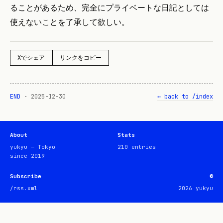
ることがあるため、完全にプライベートな日記としては
使えないことを了承して欲しい。
Xでシェア
リンクをコピー
END
·
2025-12-30
← back to /index
About
Stats
yukyu — Tokyo
210
entries
since 2019
Subscribe
©
/rss.xml
2026
yukyu