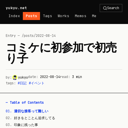
yukyu.net
Search
Index
Posts
Tags
Works
Memos
Me
Entry — /posts/
2022-08-14
コミケに初参加で初売
り子
date:
2022-08-14
read:
3
min
by:
yukyu
tags:
#
日記
#
イベント
— Table of Contents
01
.
適切な接客って難しい
02
.
好きをとことん追求してる
03
.
印象に残った事