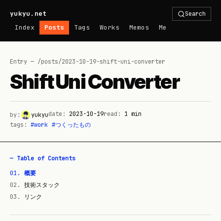
yukyu.net
Search
Index
Posts
Tags
Works
Memos
Me
Entry — /posts/
2023-10-19-shift-uni-converter
Shift Uni Converter
date:
2023-10-19
read:
1
min
by:
yukyu
tags:
#
work
#
つくったもの
— Table of Contents
01
.
概要
02
.
技術スタック
03
.
リンク