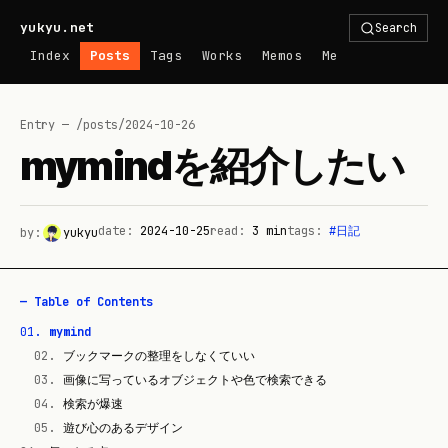
yukyu.net
Search
Index
Posts
Tags
Works
Memos
Me
Entry — /posts/
2024-10-26
mymindを紹介したい
date:
2024-10-25
read:
3
min
tags:
#
日記
by:
yukyu
— Table of Contents
01
.
mymind
02
.
ブックマークの整理をしなくていい
03
.
画像に写っているオブジェクトや色で検索できる
04
.
検索が爆速
05
.
遊び心のあるデザイン