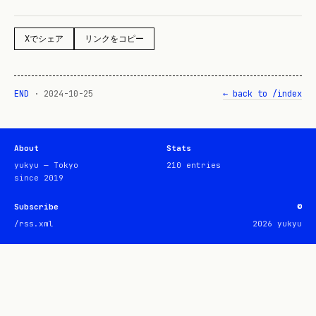
Xでシェア
リンクをコピー
END
·
2024-10-25
← back to /index
About
Stats
yukyu — Tokyo
210
entries
since 2019
Subscribe
©
/rss.xml
2026
yukyu