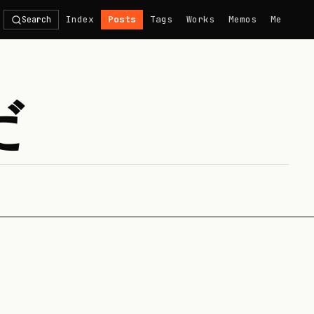
Index
Posts
Tags
Works
Memos
Me
Search
だ