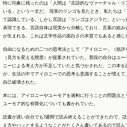
特に印象に残ったのは「人間は『言語的なヴァーチャル・リ
いる」という一文だ。 現実のリンゴを見たとき、私たちは
て認識している。しかし言語は「リンゴはクジラだ」といっ
表現できる。言語自体は現実から分離しており、言葉の組み
が生まれる。これは文学作品の面白さの本質でもあると感じ
自由になるための二つの思考法として「アイロニー」（批評
（見方を変える態度）が提案されていた。普段の自分はユー
ニーによる考え方が不足していたと気づかされた。この本を
が、生活の中でアイロニーでの思考も意識することが増えて
自己破壊された。
本には、アイロニーやユーモアを過剰に行うことの問題点と
ユーモア的な有限化についても書かれていた。
読書が遅い自分でも1週間で読み終えることができたので、
え方やハッとするようなことがたくさん書いてあるので読ん