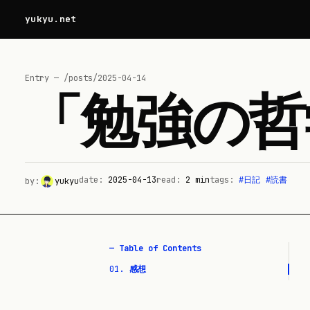
yukyu.net
Entry — /posts/
2025-04-14
「勉強の哲
date:
2025-04-13
read:
2
min
tags:
#
日記
#
読書
by:
yukyu
— Table of Contents
01
.
感想