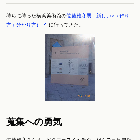
待ちに待った横浜美術館の
佐藤雅彦展 新しい×（作り
方＋分かり方）
に行ってきた。
蒐集への勇気
佐藤雅彦さんは、ピタゴラスイッチや、だんご三兄弟な