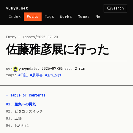
yukyu.net
Search
Index
Posts
Tags
Works
Memos
Me
Entry — /posts/
2025-07-20
佐藤雅彦展に行った
date:
2025-07-20
read:
2
min
by:
yukyu
tags:
#
日記
#
展示会
#
おでかけ
— Table of Contents
01
.
蒐集への勇気
02
.
ピタゴラスイッチ
03
.
工場
04
.
おわりに