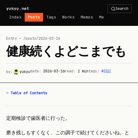
yukyu.net
Search
Index
Posts
Tags
Works
Memos
Me
Entry — /posts/
2026-03-16
健康続くよどこまでも
date:
2026-03-16
read:
1
min
tags:
#
日記
by:
yukyu
— Table of Contents
定期検診で歯医者に行った。
磨き残しもすくなく、この調子で続けてくださいね。と