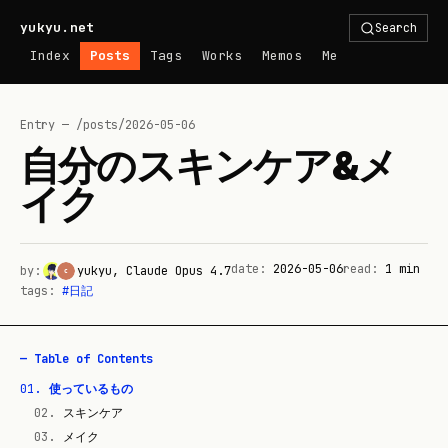
yukyu.net
Search
Index
Posts
Tags
Works
Memos
Me
Entry — /posts/
2026-05-06
自分のスキンケア&メ
イク
date:
2026-05-06
read:
1
min
by:
yukyu, Claude Opus 4.7
tags:
#
日記
— Table of Contents
01
.
使っているもの
02
.
スキンケア
03
.
メイク