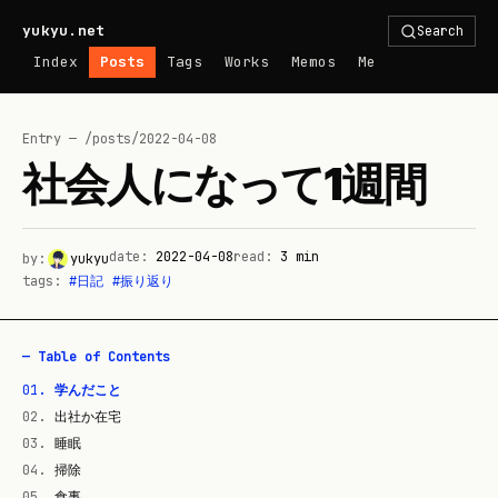
yukyu.net
Search
Index
Posts
Tags
Works
Memos
Me
Entry — /posts/
2022-04-08
社会人になって1週間
date:
2022-04-08
read:
3
min
by:
yukyu
tags:
#
日記
#
振り返り
— Table of Contents
01
.
学んだこと
02
.
出社か在宅
03
.
睡眠
04
.
掃除
05
.
食事