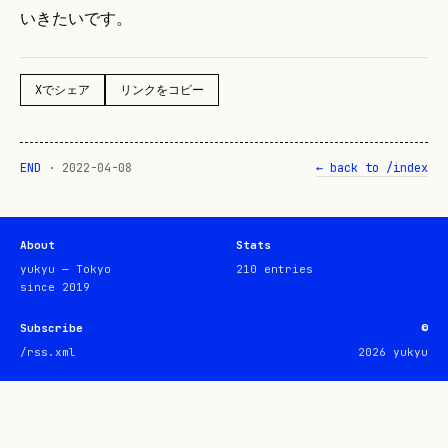
いきたいです。
Xでシェア
リンクをコピー
END
·
2022-04-08
← back to /index
About
Stats
yukyu — Tokyo
210
entries
since 2019
Subscribe
©
/rss.xml
2026
yukyu