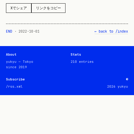
Xでシェア
リンクをコピー
END
·
2022-10-01
← back to /index
About
Stats
yukyu — Tokyo
210
entries
since 2019
Subscribe
©
/rss.xml
2026
yukyu