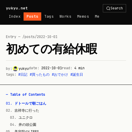
yukyu.net
Search
Index
Posts
Tags
Works
Memos
Me
Entry — /posts/
2022-10-01
初めての有給休暇
date:
2022-10-01
read:
4
min
by:
yukyu
tags:
#
日記
#
買ったもの
#
おでかけ
#
誕生日
— Table of Contents
01
.
ドトールで朝ごはん
02
.
吉祥寺に行った
03
.
ユニクロ
04
.
井の頭公園
05
.
美容院のLIPPS