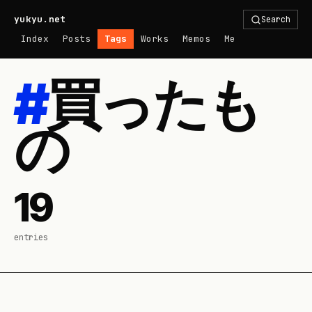
yukyu.net
Search
Index
Posts
Tags
Works
Memos
Me
#
買ったも
の
19
entries