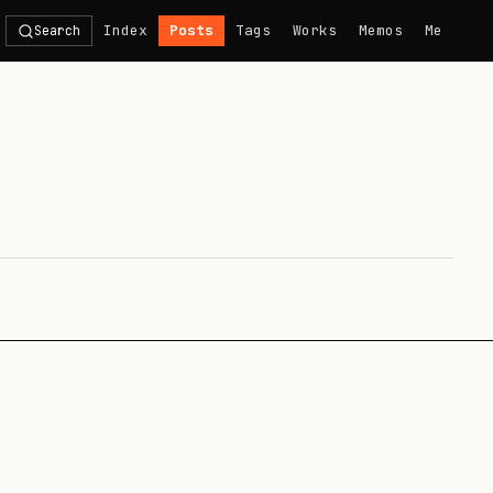
Index
Posts
Tags
Works
Memos
Me
Search