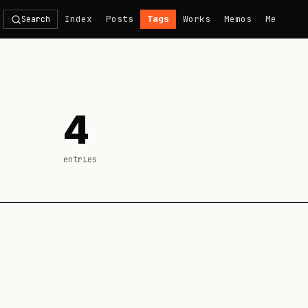
Index
Posts
Tags
Works
Memos
Me
Search
4
entries