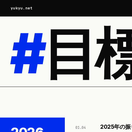
yukyu.net
#
目
2025年の
01.04