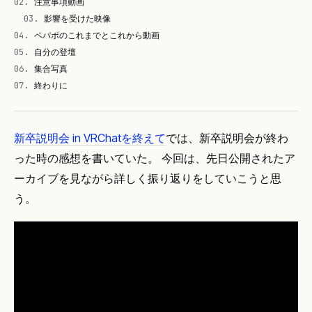
02
.
注意事項動画
03
.
影響を受けた映像
04
.
ペパボのこれまでとこれから動画
05
.
自分の登壇
06
.
集合写真
07
.
終わりに
新卒説明会 in VRChatを終えて
では、新卒説明会が終わ
った時の感想を書いていた。 今回は、先日公開されたア
ーカイブを見ながら詳しく振り返りをしていこうと思
う。