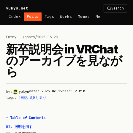
yukyu.net
Search
Index
Posts
Tags
Works
Memos
Me
Entry — /posts/
2025-06-29
新卒説明会 in VRChat
のアーカイブを見なが
ら
date:
2025-06-29
read:
2
min
by:
yukyu
tags:
#
日記
#
振り返り
— Table of Contents
01
.
照明を消す