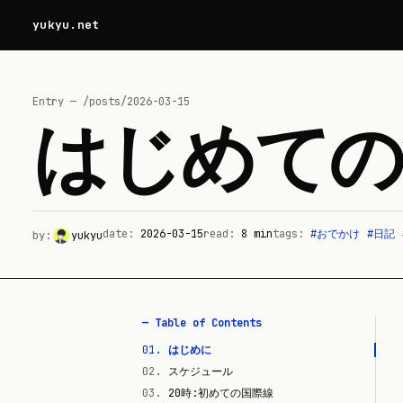
yukyu.net
Entry — /posts/
2026-03-15
はじめての海
date:
2026-03-15
read:
8
min
tags:
#
おでかけ
#
日記
by:
yukyu
— Table of Contents
01
.
はじめに
02
.
スケジュール
03
.
20時:初めての国際線