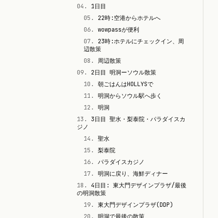
04
.
1日目
05
.
22時:空港からホテルへ
06
.
wowpassが便利
07
.
23時:ホテルにチェックイン、周
辺散策
08
.
周辺散策
09
.
2日目 明洞ーソウル散策
10
.
朝ごはんはHOLLYSで
11
.
明洞からソウル駅へ歩く
12
.
明洞
13
.
3日目 聖水・梨泰院・パラダイスカ
ジノ
14
.
聖水
15
.
梨泰院
16
.
パラダイスカジノ
17
.
明洞に戻り、海鮮ディナー
18
.
4日目: 東大門デザインプラザ/最後
の明洞散策
19
.
東大門デザインプラザ(DDP)
20
.
明洞で最後の散策