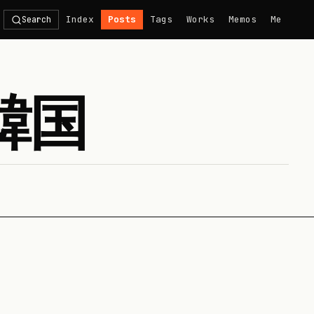
Index
Posts
Tags
Works
Memos
Me
Search
韓国