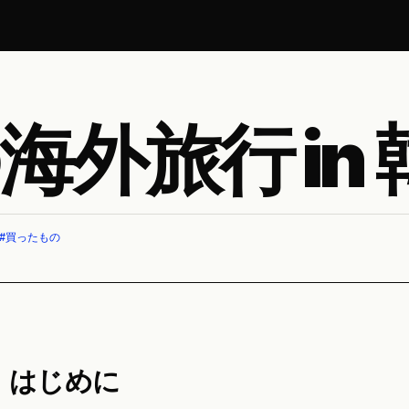
外旅行 in 
#
買ったもの
はじめに