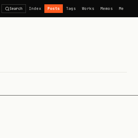
Index
Posts
Tags
Works
Memos
Me
Search