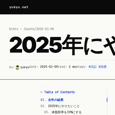
yukyu.net
Entry — /posts/
2025-01-05
2025年
date:
2025-01-05
read:
2
min
tags:
#
日記
#
目標
by:
yukyu
— Table of Contents
01
.
去年の結果
02
.
2025年にやりたいこと
03
.
体脂肪率を19%にする