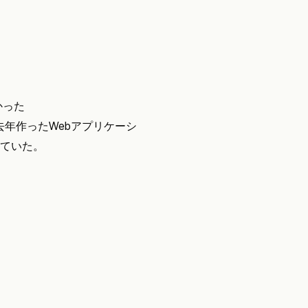
かった
去年作ったWebアプリケーシ
していた。