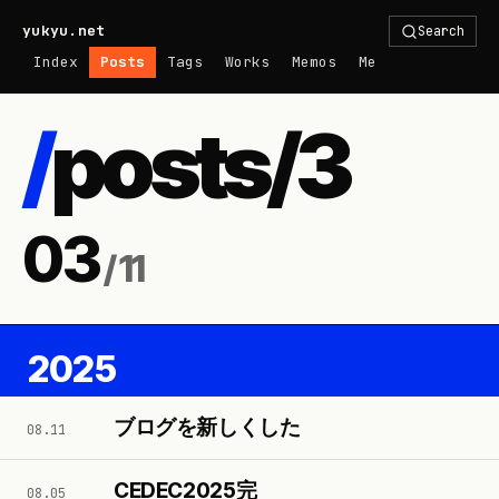
yukyu.net
Search
Index
Posts
Tags
Works
Memos
Me
/
posts/
3
03
/
11
2025
ブログを新しくした
08.11
CEDEC2025完
08.05