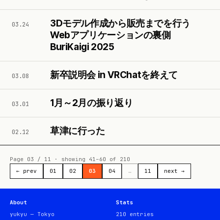
3Dモデル作成から販売までを行う
03.24
Webアプリケーションの裏側
BuriKaigi 2025
新卒説明会 in VRChatを終えて
03.08
1月～2月の振り返り
03.01
草津に行った
02.12
Page
03
/
11
· showing
41
–
60
of
210
← prev
01
02
03
04
…
11
next →
About
Stats
yukyu — Tokyo
210
entries